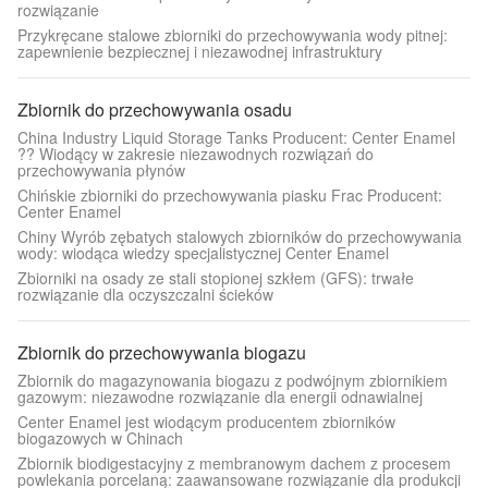
rozwiązanie
Przykręcane stalowe zbiorniki do przechowywania wody pitnej:
zapewnienie bezpiecznej i niezawodnej infrastruktury
Zbiornik do przechowywania osadu
China Industry Liquid Storage Tanks Producent: Center Enamel
?? Wiodący w zakresie niezawodnych rozwiązań do
przechowywania płynów
Chińskie zbiorniki do przechowywania piasku Frac Producent:
Center Enamel
Chiny Wyrób zębatych stalowych zbiorników do przechowywania
wody: wiodąca wiedzy specjalistycznej Center Enamel
Zbiorniki na osady ze stali stopionej szkłem (GFS): trwałe
rozwiązanie dla oczyszczalni ścieków
Zbiornik do przechowywania biogazu
Zbiornik do magazynowania biogazu z podwójnym zbiornikiem
gazowym: niezawodne rozwiązanie dla energii odnawialnej
Center Enamel jest wiodącym producentem zbiorników
biogazowych w Chinach
Zbiornik biodigestacyjny z membranowym dachem z procesem
powlekania porcelaną: zaawansowane rozwiązanie dla produkcji