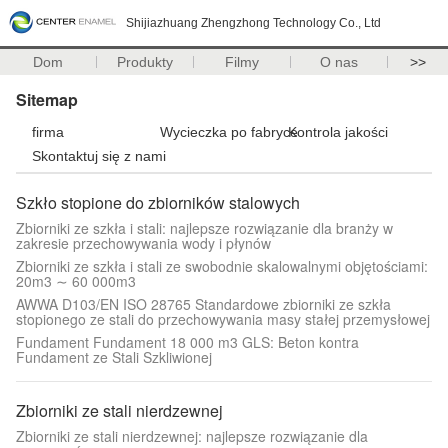
Shijiazhuang Zhengzhong Technology Co., Ltd
Dom
Produkty
Filmy
O nas
>>
Sitemap
firma
Wycieczka po fabryce
Kontrola jakości
Skontaktuj się z nami
Szkło stopione do zbiorników stalowych
Zbiorniki ze szkła i stali: najlepsze rozwiązanie dla branży w
zakresie przechowywania wody i płynów
Zbiorniki ze szkła i stali ze swobodnie skalowalnymi objętościami:
20m3 ∼ 60 000m3
AWWA D103/EN ISO 28765 Standardowe zbiorniki ze szkła
stopionego ze stali do przechowywania masy stałej przemysłowej
Fundament Fundament 18 000 m3 GLS: Beton kontra
Fundament ze Stali Szkliwionej
Zbiorniki ze stali nierdzewnej
Zbiorniki ze stali nierdzewnej: najlepsze rozwiązanie dla